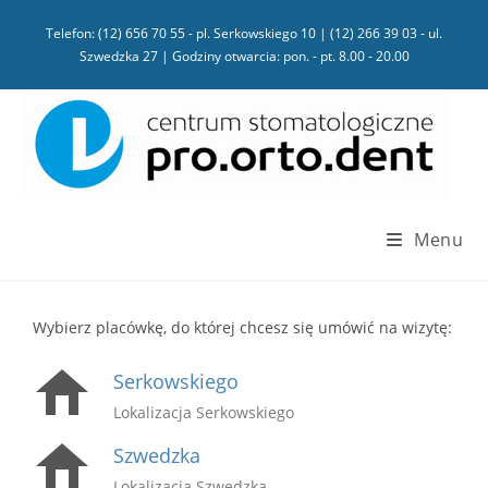
Telefon: (12) 656 70 55 - pl. Serkowskiego 10 | (12) 266 39 03 - ul.
Szwedzka 27 | Godziny otwarcia: pon. - pt. 8.00 - 20.00
Menu
Wybierz placówkę, do której chcesz się umówić na wizytę:
Serkowskiego
Lokalizacja Serkowskiego
Szwedzka
Lokalizacja Szwedzka