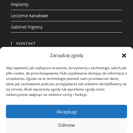
Implanty
Leczenie kanałowe
Gabinet higieny
KONTAKT
pro.orto.dent sp. z o.o.
Zarządzaj zgodą
Aby zapewnić jak najlepsze wrażenia, korzystamy z technologii, takich jak
Adres:
pliki cookie, do przechowywania i/lub uzyskiwania dostępu do informacji o
30-512 Kraków, pl. Serkowskiego 10
urządzeniu. Zgoda na te technologie pozwoli nam przetwarzać dane,
takie jak zachowanie podczas przeglądania lub unikalne identyfikatory na
Telefon:
tej stronie. Brak wyrażenia zgody lub wycofanie zgody może
(12) 656 70 55
niekorzystnie wpłynąć na niektóre cechy i funkcje.
Email:
Akceptuję
recepcja@pro-orto-dent.pl
Facebook:
Odmów
Polub nas na FB