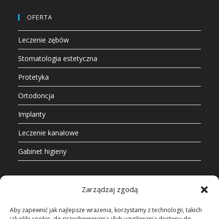
OFERTA
Leczenie zębów
Stomatologia estetyczna
Protetyka
Ortodoncja
Implanty
Leczenie kanałowe
Gabinet higieny
KONTAKT
Zarządzaj zgodą
pro.orto.dent sp. z o.o.
Aby zapewnić jak najlepsze wrażenia, korzystamy z technologii, takich
jak pliki cookie, do przechowywania i/lub uzyskiwania dostępu do