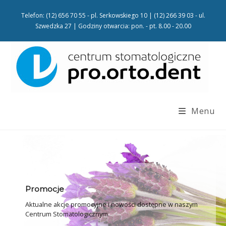
Telefon: (12) 656 70 55 - pl. Serkowskiego 10 | (12) 266 39 03 - ul.
Szwedzka 27 | Godziny otwarcia: pon. - pt. 8.00 - 20.00
Menu
Promocje
Aktualne akcje promocyjne i nowości dostępne w naszym
Centrum Stomatologicznym.