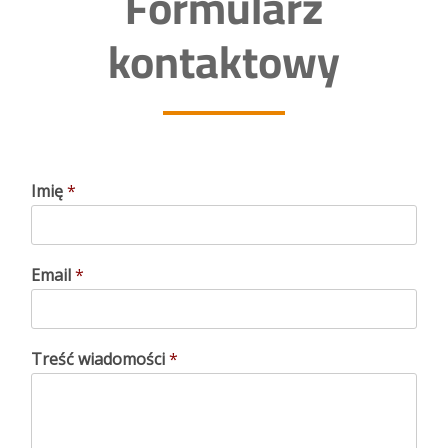
Formularz
kontaktowy
Imię
*
w
Email
*
i
a
d
o
Treść wiadomości
*
m
o
ś
c
i