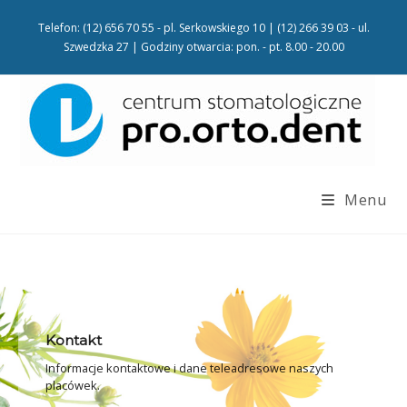
Telefon: (12) 656 70 55 - pl. Serkowskiego 10 | (12) 266 39 03 - ul.
Szwedzka 27 | Godziny otwarcia: pon. - pt. 8.00 - 20.00
Menu
Kontakt
Informacje kontaktowe i dane teleadresowe naszych
placówek.