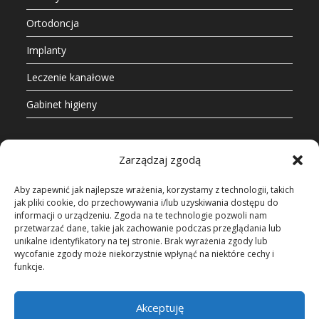
Ortodoncja
Implanty
Leczenie kanałowe
Gabinet higieny
KONTAKT
Zarządzaj zgodą
pro.orto.dent sp. z o.o.
Aby zapewnić jak najlepsze wrażenia, korzystamy z technologii, takich
jak pliki cookie, do przechowywania i/lub uzyskiwania dostępu do
Adres:
informacji o urządzeniu. Zgoda na te technologie pozwoli nam
30-512 Kraków, pl. Serkowskiego 10
przetwarzać dane, takie jak zachowanie podczas przeglądania lub
unikalne identyfikatory na tej stronie. Brak wyrażenia zgody lub
Telefon:
wycofanie zgody może niekorzystnie wpłynąć na niektóre cechy i
(12) 656 70 55
funkcje.
Email:
Akceptuję
recepcja@pro-orto-dent.pl